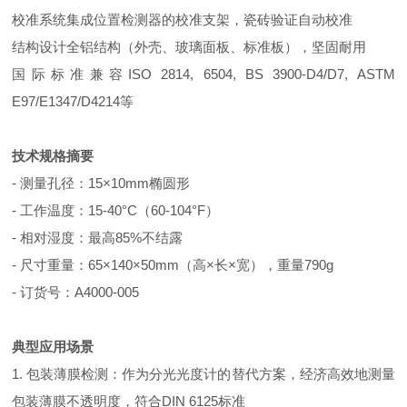
校准系统
集成位置检测器的校准支架，瓷砖验证自动校准
结构设计
全铝结构（外壳、玻璃面板、标准板），坚固耐用
国际标准
兼容ISO 2814, 6504, BS 3900-D4/D7, ASTM
E97/E1347/D4214等
技术规格摘要
- 测量孔径：15×10mm椭圆形
- 工作温度：15-40°C（60-104°F）
- 相对湿度：最高85%不结露
- 尺寸重量：65×140×50mm（高×长×宽），重量790g
- 订货号：A4000-005
典型应用场景
1. 包装薄膜检测：作为分光光度计的替代方案，经济高效地测量
包装薄膜不透明度，符合DIN 6125标准