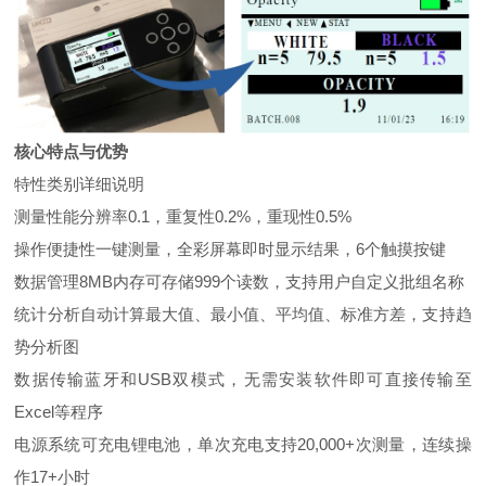
核心特点与优势
特性类别
详细说明
测量性能
分辨率0.1，重复性0.2%，重现性0.5%
操作便捷性
一键测量，全彩屏幕即时显示结果，6个触摸按键
数据管理
8MB内存可存储999个读数，支持用户自定义批组名称
统计分析
自动计算最大值、最小值、平均值、标准方差，支持趋
势分析图
数据传输
蓝牙和USB双模式，无需安装软件即可直接传输至
Excel等程序
电源系统
可充电锂电池，单次充电支持20,000+次测量，连续操
作17+小时