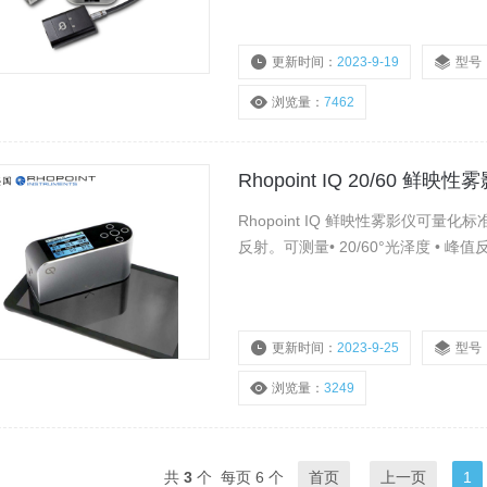
他产品：光泽仪,光泽度仪,雾度计,透
定仪,毫欧表等。
更新时间：
2023-9-19
型号
浏览量：
7462
Rhopoint IQ 20/60 鲜映性
Rhopoint IQ 鲜映性雾影仪
反射。可测量• 20/60°光泽度 • 峰值反
更新时间：
2023-9-25
型号
浏览量：
3249
共
3
个 每页 6 个
首页
上一页
1