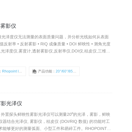
鲜映性雾影仪
可量化标准光泽度仪无法测量的表面质量问题，并分析光线如何从表面
峰值反射率 • 反射雾影 • RIQ 成像质量 • DOI 鲜映性 • 测角光度
,光泽度仪,雾度计,透射雾影仪,反射率仪,DOI仪,桔皮仪,三维轮
。
：
Rhopoint IQ 20/60/85
产品功能：
20°/60°/85°光泽、雾影、鲜映性（DOI）、峰值反射率、成像质量（RIQ）
性雾影光泽仪
x 20 外置探头鲜映性雾影光泽仪可以测量20⁰的光泽，雾影，鲜映
合光泽仪, 雾影仪，桔皮仪 (DOI/RIQ 数值) 的功能对工
能够更好的测量弧面、小型工件和易碎工件。RHOPOINT其