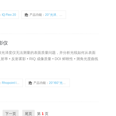
射雾影仪,反射率仪,DOI仪,桔皮仪,三维轮廓仪,最低成膜温度测
：
IQ Flex 20
产品功能：
20°光泽、雾影、鲜映性（DOI）、峰值反射率、成像质量（RIQ），外置探头
雾影仪
可量化标准光泽度仪无法测量的表面质量问题，并分析光线如何从表面
射率 • 反射雾影 • RIQ 成像质量 • DOI 鲜映性 • 测角光度曲线
：
Rhopoint IQ 20/60
产品功能：
20°/60°光泽、雾影、鲜映性（DOI）、峰值反射率、成像质量（RIQ）
下一页
尾页
第
1
页