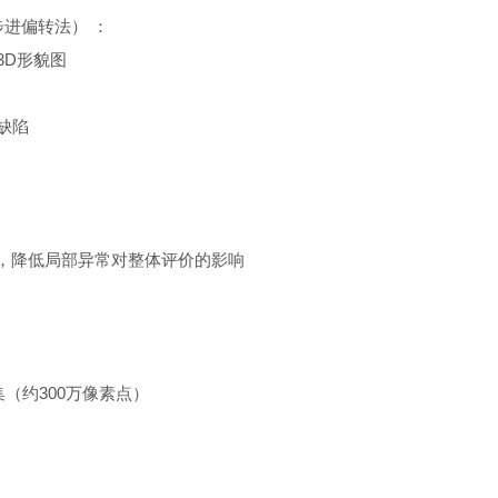
（相位步进偏转法） ：
3D形貌图
观缺陷
样本，降低局部异常对整体评价的影响
集（约300万像素点）