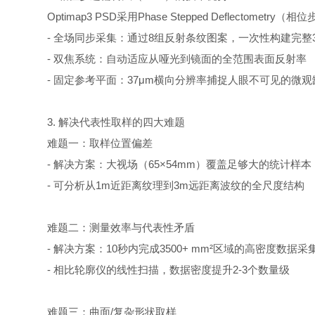
Optimap3 PSD采用Phase Stepped Deflectometry
- 全场同步采集：通过8组反射条纹图案，一次性构建完整
- 双焦系统：自动适应从哑光到镜面的全范围表面反射率
- 固定参考平面：37μm横向分辨率捕捉人眼不可见的微
3. 解决代表性取样的四大难题
难题一：取样位置偏差
- 解决方案：大视场（65×54mm）覆盖足够大的统计
- 可分析从1m近距离纹理到3m远距离波纹的全尺度结构
难题二：测量效率与代表性矛盾
- 解决方案：10秒内完成3500+ mm²区域的高密度数据采
- 相比轮廓仪的线性扫描，数据密度提升2-3个数量级
难题三：曲面/复杂形状取样