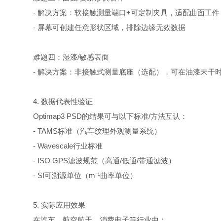
- 解决方案：软接触测量端口+可定制夹具，适配曲面工
- 屏幕可创建任意形状区域，排除边缘无效数据
难题四：湿漆/敏感表面
- 解决方案：非接触式测量底座（选配），可在油漆未干
4. 数据代表性验证
Optimap3 PSD的结果可与以下标准/方法互认：
- TAMS标准（汽车纹理外观测量系统）
- Wavescale行业标准
- ISO GPS滤波规范（高通/低通/带通滤波）
- SI可溯源单位（m⁻¹曲率单位）
5. 实际应用效果
在汽车、航空航天、消费电子等行业中：