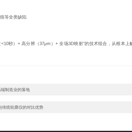
划痕等全类缺陷
+ 快速（<10秒）+ 高分辨（37μm）+ 全场3D映射"的技术组合，
高端制造业的落地
SD与传统轮廓仪的对比优势