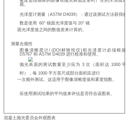
雾度是指物体的图像在抛光表面反射时产生的浑浊或乳
观。
光泽度计测量（ASTM D4039）：通过该测试方法获得的
数是使用
60° 镜面光泽度值与
20° 镜
面光泽度值之间的数值差来计算的。
测量合规性
图像清晰度计/
(DOI鲜映性仪)和光泽度计必须根据
D5767
和
ASTM
D4039
进行校准和使用。
抛光表面的测试数量至少应为
3 次（面积达
1000 
时），每
1000 平方英尺或部分面积应进行
一次额外测试。这适用于图像清晰度值和雾度指数。
应使用测试结果的平均值来评估是否符合该图表。
混凝土抛光委员会外观图表