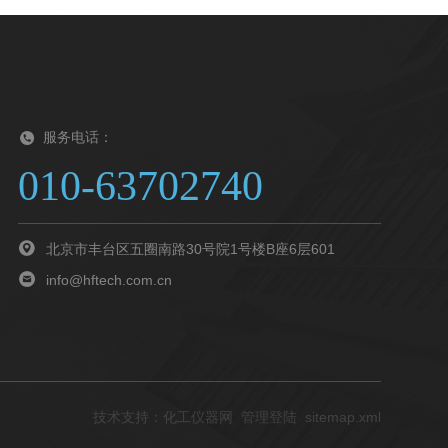
服务电话：
010-63702740
北京市丰台区五圈南路30号院1号楼B座6层601
info@hftech.com.cn
技术支持：
化工仪器网
管理登陆
sitemap.xml