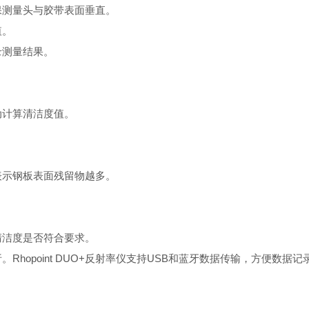
，确保测量头与胶带表面垂直。
值。
录测量结果。
自动计算清洁度值。
。
表示钢板表面残留物越多。
清洁度是否符合要求。
Rhopoint DUO+反射率仪支持USB和蓝牙数据传输，方便数据