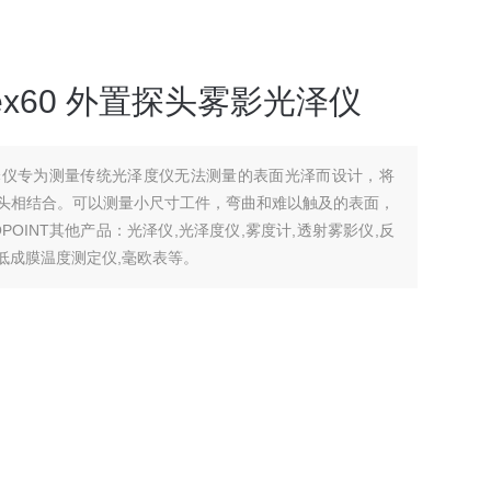
Flex60 外置探头雾影光泽仪
ex 60 光泽仪专为测量传统光泽度仪无法测量的表面光泽而设计，将
头相结合。可以测量小尺寸工件，弯曲和难以触及的表面，
OINT其他产品：光泽仪,光泽度仪,雾度计,透射雾影仪,反
,最低成膜温度测定仪,毫欧表等。