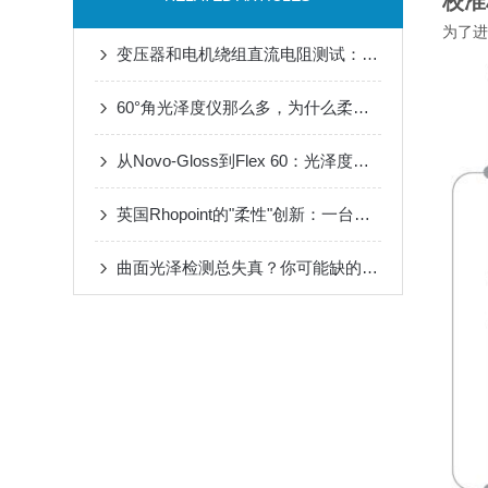
校准
为了进
变压器和电机绕组直流电阻测试：为什么老电工更信任这台英国M210毫欧表？
60°角光泽度仪那么多，为什么柔性探头成了高端制造的新标配？
从Novo-Gloss到Flex 60：光泽度仪的进化，为什么偏偏是"外置探头"？
英国Rhopoint的"柔性"创新：一台仪器如何重新定义表面光泽测量边界
曲面光泽检测总失真？你可能缺的不是技术，是这个60°柔性方案