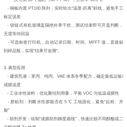
- 铜板内置 PT100 阵列，实时绘出“温度-距离”斜线，避免手工
标定误差
- 铰链式有机玻璃盖隔绝外界干扰，测试结束即可开盖判断，
无需等待回温
- 可选标签打印机，自动记录日期、时间、MFFT 值，直接贴
到样品瓶，实现“结果可追溯”。
3. 典型应用
- 建筑乳液：苯丙、纯丙、VAE 体系冬季配方，确定最低运输/
成膜温度
- 工业水性涂料：优化聚结剂用量，平衡 VOC 与低温成膜性
- 胶粘剂：判断水性胶能否在 5 ℃ 工地固化，避免“起粉、开
裂”
- 助剂开发：绘制“成膜助剂梯度曲线”，快速比较不同醇酯或二