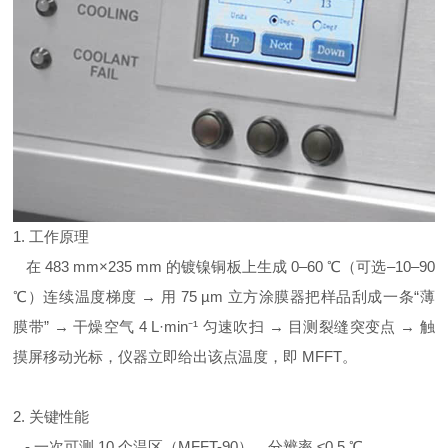
1. 工作原理
在 483 mm×235 mm 的镀镍铜板上生成 0–60 ℃（可选–10–90
℃）连续温度梯度 → 用 75 µm 立方涂膜器把样品刮成一条“薄
膜带” → 干燥空气 4 L·min⁻¹ 匀速吹扫 → 目测裂缝突变点 → 触
摸屏移动光标，仪器立即给出该点温度，即 MFFT。
2. 关键性能
- 一次可测 10 个温区（MFFT-90），分辨率 ≤0.5 ℃