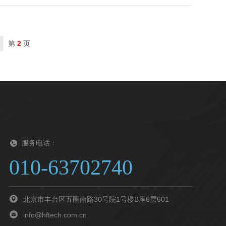
第
2
页
服务电话：
010-63702740
北京市丰台区五圈南路30号院1号楼B座6层601
info@hftech.com.cn