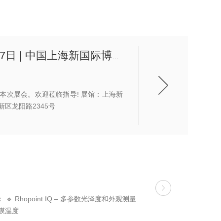
中国国际涂料展 ChinaCoat | 2025年11月25-27日 | 中国上海新国际博览中心(SNIEC)
欢迎莅临指导! 展馆：上海新
台号：E3.G14 地址：上海浦东新区龙阳路2345号
hopoint IQ – 多参数光泽度和外观测量
成膜温度